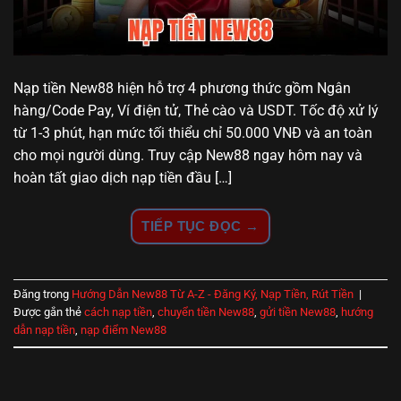
Nạp tiền New88 hiện hỗ trợ 4 phương thức gồm Ngân
hàng/Code Pay, Ví điện tử, Thẻ cào và USDT. Tốc độ xử lý
từ 1-3 phút, hạn mức tối thiểu chỉ 50.000 VNĐ và an toàn
cho mọi người dùng. Truy cập New88 ngay hôm nay và
hoàn tất giao dịch nạp tiền đầu […]
TIẾP TỤC ĐỌC
→
Đăng trong
Hướng Dẫn New88 Từ A-Z - Đăng Ký, Nạp Tiền, Rút Tiền
|
Được gắn thẻ
cách nạp tiền
,
chuyển tiền New88
,
gửi tiền New88
,
hướng
dẫn nạp tiền
,
nạp điểm New88