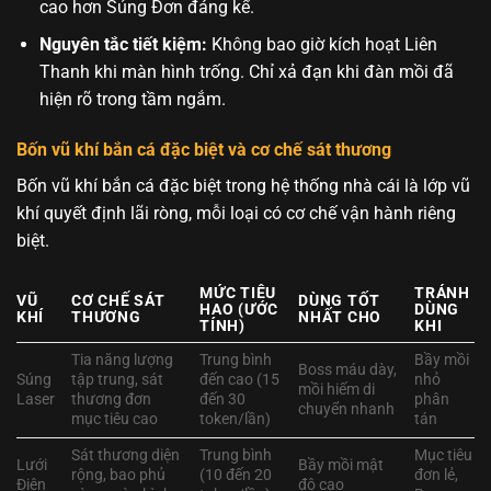
cao hơn Súng Đơn đáng kể.
Nguyên tắc tiết kiệm:
Không bao giờ kích hoạt Liên
Thanh khi màn hình trống. Chỉ xả đạn khi đàn mồi đã
hiện rõ trong tầm ngắm.
Bốn vũ khí bắn cá đặc biệt và cơ chế sát thương
Bốn vũ khí bắn cá đặc biệt trong hệ thống nhà cái là lớp vũ
khí quyết định lãi ròng, mỗi loại có cơ chế vận hành riêng
biệt.
MỨC TIÊU
TRÁNH
VŨ
CƠ CHẾ SÁT
DÙNG TỐT
HAO (ƯỚC
DÙNG
KHÍ
THƯƠNG
NHẤT CHO
TÍNH)
KHI
Tia năng lượng
Trung bình
Bầy mồi
Boss máu dày,
Súng
tập trung, sát
đến cao (15
nhỏ
mồi hiếm di
Laser
thương đơn
đến 30
phân
chuyển nhanh
mục tiêu cao
token/lần)
tán
Sát thương diện
Trung bình
Mục tiêu
Lưới
Bầy mồi mật
rộng, bao phủ
(10 đến 20
đơn lẻ,
Điện
độ cao