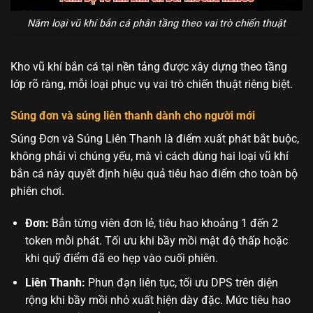
Năm loại vũ khí bắn cá phân tầng theo vai trò chiến thuật
Kho vũ khí bắn cá tại nền tảng được xây dựng theo tầng
lớp rõ ràng, mỗi loại phục vụ vai trò chiến thuật riêng biệt.
Súng đơn và súng liên thanh dành cho người mới
Súng Đơn và Súng Liên Thanh là điểm xuất phát bắt buộc,
không phải vì chúng yếu, mà vì cách dùng hai loại vũ khí
bắn cá này quyết định hiệu quả tiêu hao điểm cho toàn bộ
phiên chơi.
Đơn:
Bắn từng viên đơn lẻ, tiêu hao khoảng 1 đến 2
token mỗi phát. Tối ưu khi bầy mồi mật độ thấp hoặc
khi quỹ điểm đã eo hẹp vào cuối phiên.
Liên Thanh:
Phun đạn liên tục, tối ưu DPS trên diện
rộng khi bầy mồi nhỏ xuất hiện dày đặc. Mức tiêu hao