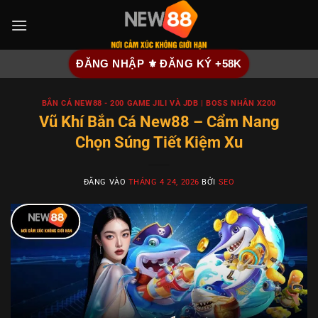
Bỏ
qua
nội
dung
ĐĂNG NHẬP ⚜️ ĐĂNG KÝ +58K
BẮN CÁ NEW88 - 200 GAME JILI VÀ JDB | BOSS NHÂN X200
Vũ Khí Bắn Cá New88 – Cẩm Nang
Chọn Súng Tiết Kiệm Xu
ĐĂNG VÀO
THÁNG 4 24, 2026
BỞI
SEO