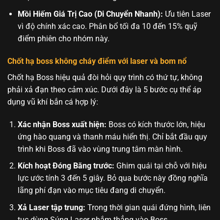
Mồi Hiếm Giá Trị Cao (Di Chuyển Nhanh):
Ưu tiên Laser
vì độ chính xác cao. Phân bổ tối đa 10 đến 15% quỹ
điểm phiên cho nhóm này.
Chốt hạ boss không cháy điểm với laser và bom nổ
Chốt hạ Boss hiệu quả đòi hỏi quy trình có thứ tự, không
phải xả đạn theo cảm xúc. Dưới đây là 5 bước cụ thể áp
dụng vũ khí bắn cá hợp lý:
Xác nhận Boss xuất hiện:
Boss có kích thước lớn, hiệu
ứng hào quang và thanh máu hiển thị. Chỉ bắt đầu quy
trình khi Boss đã vào vùng trung tâm màn hình.
Kích hoạt Đóng Băng trước:
Ghim quái tại chỗ với hiệu
lực ước tính 3 đến 5 giây. Bỏ qua bước này đồng nghĩa
lãng phí đạn vào mục tiêu đang di chuyển.
Xả Laser tập trung:
Trong thời gian quái đứng hình, liên
tục dùng Súng Laser nhắm thẳng vào Boss.