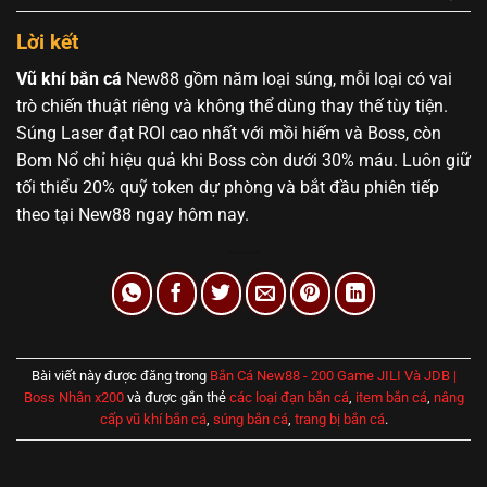
Lời kết
Vũ khí bắn cá
New88 gồm năm loại súng, mỗi loại có vai
trò chiến thuật riêng và không thể dùng thay thế tùy tiện.
Súng Laser đạt ROI cao nhất với mồi hiếm và Boss, còn
Bom Nổ chỉ hiệu quả khi Boss còn dưới 30% máu. Luôn giữ
tối thiểu 20% quỹ token dự phòng và bắt đầu phiên tiếp
theo tại New88 ngay hôm nay.
Bài viết này được đăng trong
Bắn Cá New88 - 200 Game JILI Và JDB |
Boss Nhân x200
và được gắn thẻ
các loại đạn bắn cá
,
item bắn cá
,
nâng
cấp vũ khí bắn cá
,
súng bắn cá
,
trang bị bắn cá
.