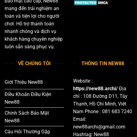
bảo mật cao cấp, New88
mang đến trải nghiệm an
toàn và tiện lợi cho người
chơi. Hỗ trợ thanh toán
nhanh chóng và dịch vụ
khách hàng chuyên nghiệp
luôn sẵn sàng phục vụ.
VỀ CHÚNG TÔI
THÔNG TIN NEW88
Website :
Giới Thiệu New88
https://new88.archi/
Địa
Điều Khoản Điều Kiện
chỉ : 108 Đường D11, Tây
New88
Thạnh, Hồ Chí Minh, Việt
Nam Phone : 081 683 7240
Chính Sách Bảo Mật
Email:
New88
new88archi@gmail.com
Câu Hỏi Thường Gặp
Hashtag: New88