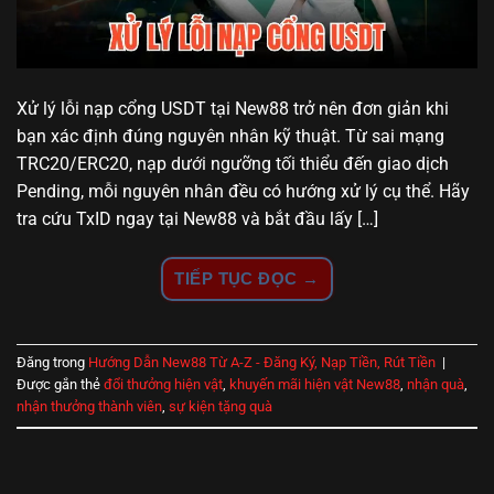
Xử lý lỗi nạp cổng USDT tại New88 trở nên đơn giản khi
bạn xác định đúng nguyên nhân kỹ thuật. Từ sai mạng
TRC20/ERC20, nạp dưới ngưỡng tối thiểu đến giao dịch
Pending, mỗi nguyên nhân đều có hướng xử lý cụ thể. Hãy
tra cứu TxID ngay tại New88 và bắt đầu lấy […]
TIẾP TỤC ĐỌC
→
Đăng trong
Hướng Dẫn New88 Từ A-Z - Đăng Ký, Nạp Tiền, Rút Tiền
|
Được gắn thẻ
đổi thưởng hiện vật
,
khuyến mãi hiện vật New88
,
nhận quà
,
nhận thưởng thành viên
,
sự kiện tặng quà