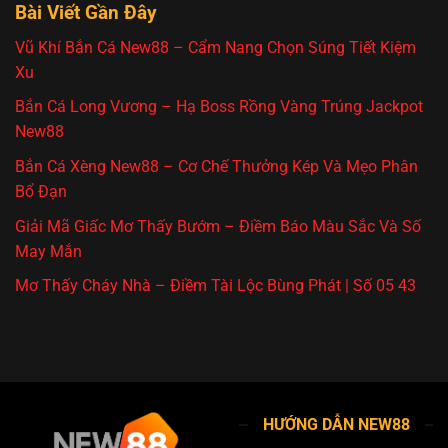
Bài Viết Gần Đây
Vũ Khí Bắn Cá New88 – Cẩm Nang Chọn Súng Tiết Kiệm
Xu
Bắn Cá Long Vương – Hạ Boss Rồng Vàng Trúng Jackpot
New88
Bắn Cá Xèng New88 – Cơ Chế Thưởng Kép Và Mẹo Phân
Bổ Đạn
Giải Mã Giấc Mơ Thấy Bướm – Điềm Báo Màu Sắc Và Số
May Mắn
Mơ Thấy Cháy Nhà – Điềm Tài Lộc Bùng Phát | Số 05 43
HƯỚNG DẪN NEW88