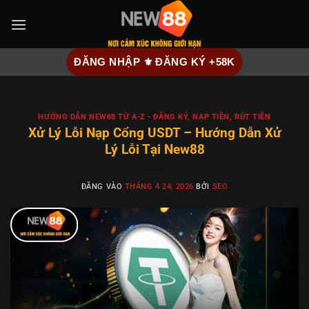
Bỏ
qua
nội
dung
ĐĂNG NHẬP ⚜️ ĐĂNG KÝ +58K
HƯỚNG DẪN NEW88 TỪ A-Z - ĐĂNG KÝ, NẠP TIỀN, RÚT TIỀN
Xử Lý Lỗi Nạp Cổng USDT – Hướng Dẫn Xử
Lý Lỗi Tại New88
ĐĂNG VÀO
THÁNG 4 24, 2026
BỞI
SEO