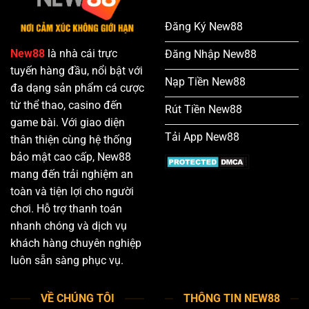
Đăng Ký New88
New88
là nhà cái trực
Đăng Nhập New88
tuyến hàng đầu, nổi bật với
Nạp Tiền New88
đa dạng sản phẩm cá cược
từ thể thao, casino đến
Rút Tiền New88
game bài. Với giao diện
Tải App New88
thân thiện cùng hệ thống
bảo mật cao cấp, New88
mang đến trải nghiệm an
toàn và tiện lợi cho người
chơi. Hỗ trợ thanh toán
nhanh chóng và dịch vụ
khách hàng chuyên nghiệp
luôn sẵn sàng phục vụ.
VỀ CHÚNG TÔI
THÔNG TIN NEW88