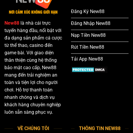
Đăng Ký New88
New88
là nhà cái trực
Đăng Nhập New88
tuyến hàng đầu, nổi bật với
Nạp Tiền New88
đa dạng sản phẩm cá cược
từ thể thao, casino đến
Rút Tiền New88
game bài. Với giao diện
Tải App New88
thân thiện cùng hệ thống
bảo mật cao cấp, New88
mang đến trải nghiệm an
toàn và tiện lợi cho người
chơi. Hỗ trợ thanh toán
nhanh chóng và dịch vụ
khách hàng chuyên nghiệp
luôn sẵn sàng phục vụ.
VỀ CHÚNG TÔI
THÔNG TIN NEW88