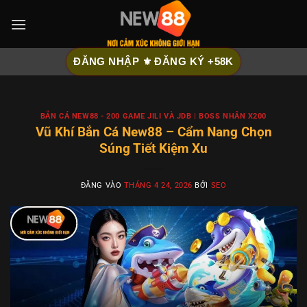
Bỏ
qua
nội
dung
ĐĂNG NHẬP ⚜️ ĐĂNG KÝ +58K
BẮN CÁ NEW88 - 200 GAME JILI VÀ JDB | BOSS NHÂN X200
Vũ Khí Bắn Cá New88 – Cẩm Nang Chọn
Súng Tiết Kiệm Xu
ĐĂNG VÀO
THÁNG 4 24, 2026
BỞI
SEO