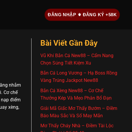
ĐĂNG NHẬP ⚜️ ĐĂNG KÝ +58K
Bài Viết Gần Đây
Vũ Khí Bắn Cá New88 – Cẩm Nang
Chọn Súng Tiết Kiệm Xu
Bắn Cá Long Vương – Hạ Boss Rồng
Vàng Trúng Jackpot New88
 năng nhắm
Bắn Cá Xèng New88 – Cơ Chế
i. Cơ chế
Thưởng Kép Và Mẹo Phân Bổ Đạn
h nạp điểm
uay xèng,
Giải Mã Giấc Mơ Thấy Bướm – Điềm
Báo Màu Sắc Và Số May Mắn
Mơ Thấy Cháy Nhà – Điềm Tài Lộc