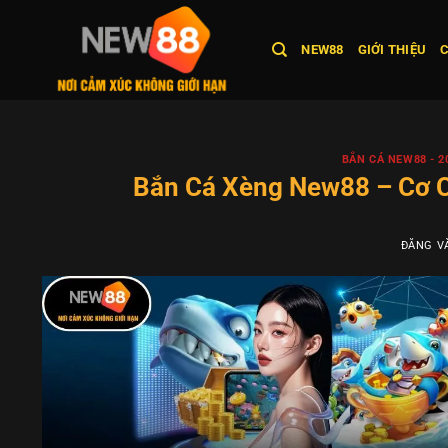
Bỏ
qua
NEW88
GIỚI THIỆU
nội
dung
BẮN CÁ NEW88 - 2
Bắn Cá Xèng New88 – Cơ 
ĐĂNG 