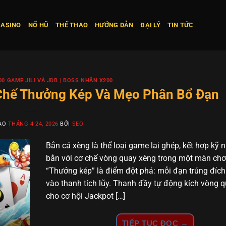
CASINO
NỔ HŨ
THỂ THAO
HƯỚNG DẪN
ĐẠI LÝ
TIN TỨC
00 GAME JILI VÀ JDB | BOSS NHÂN X200
Chế Thưởng Kép Và Mẹo Phân Bổ Đạn
VÀO
THÁNG 4 24, 2026
BỞI
SEO
Bắn cá xèng là thể loại game lai ghép, kết hợp kỹ
bắn với cơ chế vòng quay xèng trong một màn chơ
“Thưởng kép” là điểm đột phá: mỗi đạn trúng đíc
vào thanh tích lũy. Thanh đầy tự động kích vòng q
cho cơ hội Jackpot […]
TIẾP TỤC ĐỌC
→