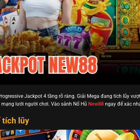
rogressive Jackpot 4 tầng rõ ràng. Giải Mega đang tích lũy vượ
àn mạng lưới người chơi. Vào sảnh Nổ Hũ
New88
ngay để xác nh
 tích lũy