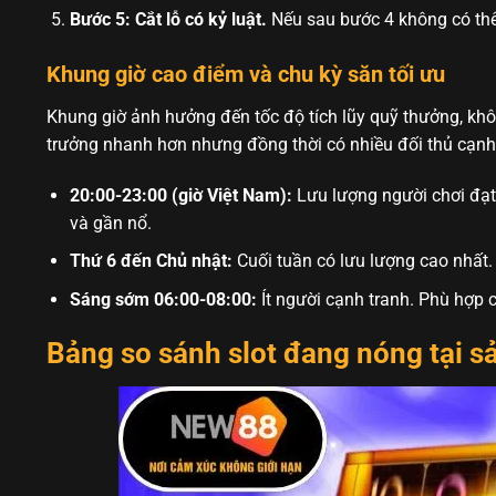
Bước 5: Cắt lỗ có kỷ luật.
Nếu sau bước 4 không có thê
Khung giờ cao điểm và chu kỳ săn tối ưu
Khung giờ ảnh hưởng đến tốc độ tích lũy quỹ thưởng, khôn
trưởng nhanh hơn nhưng đồng thời có nhiều đối thủ cạnh 
20:00-23:00 (giờ Việt Nam):
Lưu lượng người chơi đạt 
và gần nổ.
Thứ 6 đến Chủ nhật:
Cuối tuần có lưu lượng cao nhất
Sáng sớm 06:00-08:00:
Ít người cạnh tranh. Phù hợp c
Bảng so sánh slot đang nóng tại s