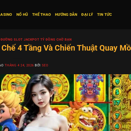
CASINO
NỔ HŨ
THỂ THAO
HƯỚNG DẪN
ĐẠI LÝ
TIN TỨC
N ĐƯỜNG SLOT JACKPOT TỶ ĐỒNG CHỜ BẠN
Chế 4 Tầng Và Chiến Thuật Quay Mồ
VÀO
THÁNG 4 24, 2026
BỞI
SEO