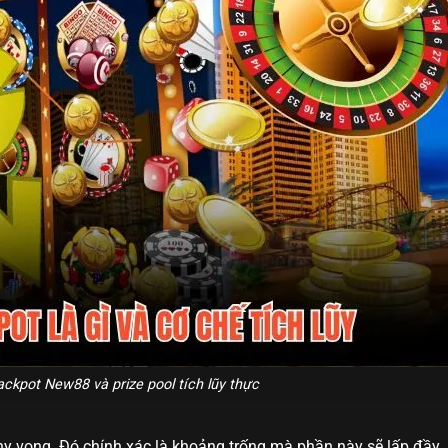
ackpot New88 và prize pool tích lũy thực
 hy vọng. Đó chính xác là khoảng trống mà phần này sẽ lấp đầy.