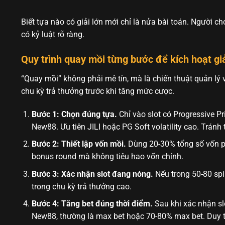
Biết tựa nào có giải lớn mới chỉ là nửa bài toán. Người 
có kỷ luật rõ ràng.
Quy trình quay mồi từng bước để kích hoạt gi
“Quay mồi” không phải mê tín, mà là chiến thuật quản lý 
chu kỳ trả thưởng trước khi tăng mức cược.
Bước 1: Chọn đúng tựa.
Chỉ vào slot có Progressive Pr
New88. Ưu tiên JILI hoặc PG Soft volatility cao. Tránh 
Bước 2: Thiết lập vốn mồi.
Dùng 20-30% tổng số vốn ph
bonus round mà không tiêu hao vốn chính.
Bước 3: Xác nhận slot đang nóng.
Nếu trong 50-80 spi
trong chu kỳ trả thưởng cao.
Bước 4: Tăng bet đúng thời điểm.
Sau khi xác nhận sl
New88, thường là max bet hoặc 70-80% max bet. Duy trì