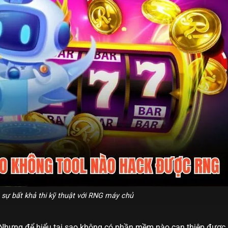
 sự bất khả thi kỹ thuật với RNG máy chủ
t. Nhưng để hiểu tại sao không có phần mềm nào can thiệp được