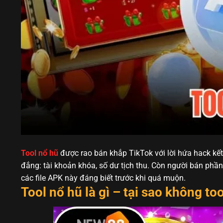
Tool nổ hũ
được rao bán khắp TikTok với lời hứa hack kế
đắng: tài khoản khóa, số dư tịch thu. Còn người bán phần
các file APK này đáng biết trước khi quá muộn.
Tool nổ hũ là gì – tại sao không t