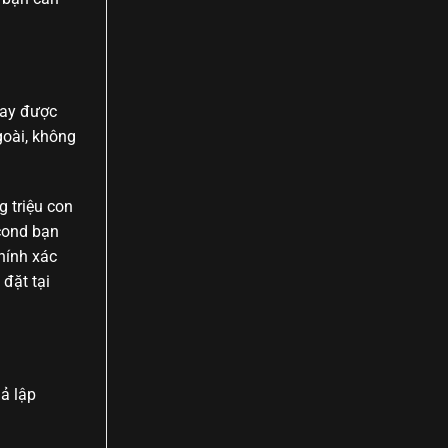
uay được
goài, không
g triệu con
econd bạn
hính xác
đặt tại
ả lập