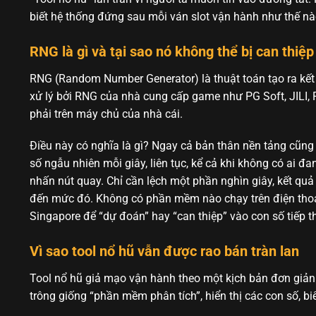
biết hệ thống đứng sau mỗi ván slot vận hành như thế nà
RNG là gì và tại sao nó không thể bị can thiệp
RNG (Random Number Generator) là thuật toán tạo ra kết
xử lý bởi RNG của nhà cung cấp game như PG Soft, JILI, 
phải trên máy chủ của nhà cái.
Điều này có nghĩa là gì? Ngay cả bản thân nền tảng cũng 
số ngẫu nhiên mỗi giây, liên tục, kể cả khi không có ai 
nhấn nút quay. Chỉ cần lệch một phần nghìn giây, kết quả
đến mức đó. Không có phần mềm nào chạy trên điện thoại
Singapore để “dự đoán” hay “can thiệp” vào con số tiếp t
Vì sao tool nổ hũ vẫn được rao bán tràn lan
Tool nổ hũ giả mạo vận hành theo một kịch bản đơn giản n
trông giống “phần mềm phân tích”, hiển thị các con số, bi