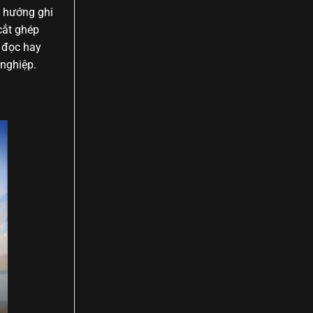
u hướng ghi
cắt ghép
o đọc hay
 nghiệp.