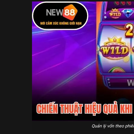
Quản lý vốn theo phiê