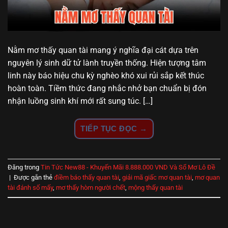
Nằm mơ thấy quan tài mang ý nghĩa đại cát dựa trên
nguyên lý sinh dữ tử lành truyền thống. Hiện tượng tâm
linh này báo hiệu chu kỳ nghèo khó xui rủi sắp kết thúc
hoàn toàn. Tiềm thức đang nhắc nhở bạn chuẩn bị đón
nhận luồng sinh khí mới rất sung túc. […]
TIẾP TỤC ĐỌC
→
Đăng trong
Tin Tức New88 - Khuyến Mãi 8.888.000 VND Và Sổ Mơ Lô Đề
|
Được gắn thẻ
điềm báo thấy quan tài
,
giải mã giấc mơ quan tài
,
mơ quan
tài đánh số mấy
,
mơ thấy hòm người chết
,
mộng thấy quan tài