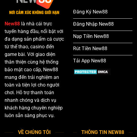
Đăng Ký New88
New88
là nhà cái trực
Đăng Nhập New88
tuyến hàng đầu, nổi bật với
Nạp Tiền New88
đa dạng sản phẩm cá cược
từ thể thao, casino đến
Rút Tiền New88
game bài. Với giao diện
Tải App New88
thân thiện cùng hệ thống
bảo mật cao cấp, New88
mang đến trải nghiệm an
toàn và tiện lợi cho người
chơi. Hỗ trợ thanh toán
nhanh chóng và dịch vụ
khách hàng chuyên nghiệp
luôn sẵn sàng phục vụ.
VỀ CHÚNG TÔI
THÔNG TIN NEW88