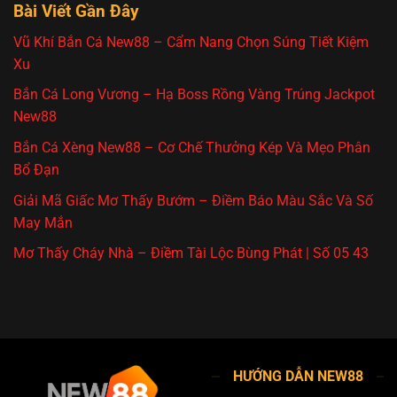
Bài Viết Gần Đây
Vũ Khí Bắn Cá New88 – Cẩm Nang Chọn Súng Tiết Kiệm
Xu
Bắn Cá Long Vương – Hạ Boss Rồng Vàng Trúng Jackpot
New88
Bắn Cá Xèng New88 – Cơ Chế Thưởng Kép Và Mẹo Phân
Bổ Đạn
Giải Mã Giấc Mơ Thấy Bướm – Điềm Báo Màu Sắc Và Số
May Mắn
Mơ Thấy Cháy Nhà – Điềm Tài Lộc Bùng Phát | Số 05 43
HƯỚNG DẪN NEW88