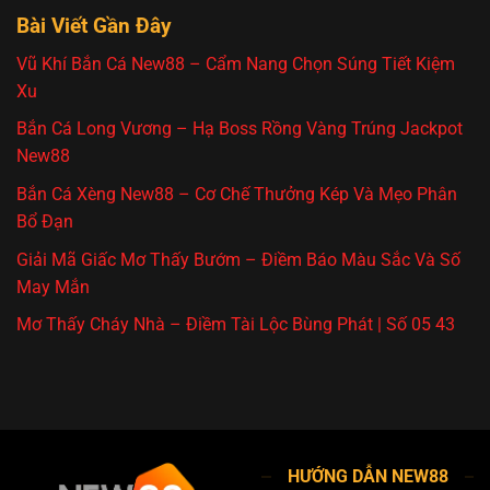
Bài Viết Gần Đây
Vũ Khí Bắn Cá New88 – Cẩm Nang Chọn Súng Tiết Kiệm
Xu
Bắn Cá Long Vương – Hạ Boss Rồng Vàng Trúng Jackpot
New88
Bắn Cá Xèng New88 – Cơ Chế Thưởng Kép Và Mẹo Phân
Bổ Đạn
Giải Mã Giấc Mơ Thấy Bướm – Điềm Báo Màu Sắc Và Số
May Mắn
Mơ Thấy Cháy Nhà – Điềm Tài Lộc Bùng Phát | Số 05 43
HƯỚNG DẪN NEW88