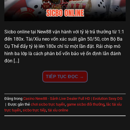
Sicbo online tại New88 vận hành với tỷ lệ trả thưởng từ 1:1
đến 180x. Tài/Xỉu neo vốn xác suất gần 50/50, còn Bộ Ba
Cụ Thể đẩy tỷ lệ lên 180x chỉ từ một lần đặt. Rải chip mô
hình ba lớp là cách phân bổ vốn bảo vệ ổn định lẫn đánh
đòn […]
TIẾP TỤC ĐỌC
→
Đăng trong
Casino New88 - Sảnh Live Dealer Full HD | Evolution Sexy DG
|
Được gắn thẻ
chơi sicbo trực tuyến
,
game sicbo đổi thưởng
,
lắc tài xỉu
trực tuyến
,
sicbo trực tiếp
,
tài xỉu online