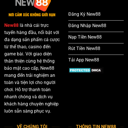
Đăng Ký New88
New88
là nhà cái trực
Đăng Nhập New88
tuyến hàng đầu, nổi bật với
Nạp Tiền New88
đa dạng sản phẩm cá cược
từ thể thao, casino đến
Rút Tiền New88
game bài. Với giao diện
Tải App New88
thân thiện cùng hệ thống
bảo mật cao cấp, New88
mang đến trải nghiệm an
toàn và tiện lợi cho người
chơi. Hỗ trợ thanh toán
nhanh chóng và dịch vụ
khách hàng chuyên nghiệp
luôn sẵn sàng phục vụ.
VỀ CHÚNG TÔI
THÔNG TIN NEW88