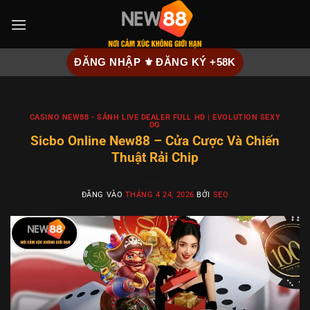
Bỏ
qua
nội
dung
ĐĂNG NHẬP ⚜️ ĐĂNG KÝ +58K
CASINO NEW88 - SẢNH LIVE DEALER FULL HD | EVOLUTION SEXY
DG
Sicbo Online New88 – Cửa Cược Và Chiến
Thuật Rải Chip
ĐĂNG VÀO
THÁNG 4 24, 2026
BỞI
SEO