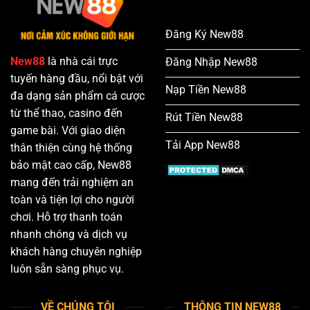
Đăng Ký New88
New88
là nhà cái trực
Đăng Nhập New88
tuyến hàng đầu, nổi bật với
Nạp Tiền New88
đa dạng sản phẩm cá cược
từ thể thao, casino đến
Rút Tiền New88
game bài. Với giao diện
Tải App New88
thân thiện cùng hệ thống
bảo mật cao cấp, New88
mang đến trải nghiệm an
toàn và tiện lợi cho người
chơi. Hỗ trợ thanh toán
nhanh chóng và dịch vụ
khách hàng chuyên nghiệp
luôn sẵn sàng phục vụ.
VỀ CHÚNG TÔI
THÔNG TIN NEW88