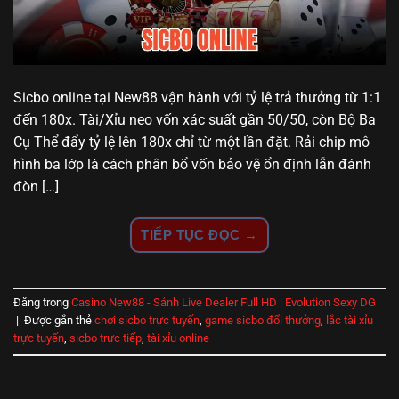
Sicbo online tại New88 vận hành với tỷ lệ trả thưởng từ 1:1
đến 180x. Tài/Xỉu neo vốn xác suất gần 50/50, còn Bộ Ba
Cụ Thể đẩy tỷ lệ lên 180x chỉ từ một lần đặt. Rải chip mô
hình ba lớp là cách phân bổ vốn bảo vệ ổn định lẫn đánh
đòn […]
TIẾP TỤC ĐỌC
→
Đăng trong
Casino New88 - Sảnh Live Dealer Full HD | Evolution Sexy DG
|
Được gắn thẻ
chơi sicbo trực tuyến
,
game sicbo đổi thưởng
,
lắc tài xỉu
trực tuyến
,
sicbo trực tiếp
,
tài xỉu online