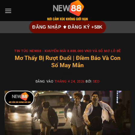
Bỏ
qua
nội
dung
ĐĂNG NHẬP ⚜️ ĐĂNG KÝ +58K
TIN TỨC NEW88 - KHUYẾN MÃI 8.888.000 VND VÀ SỔ MƠ LÔ ĐỀ
Mơ Thấy Bị Rượt Đuổi | Điềm Báo Và Con
Số May Mắn
ĐĂNG VÀO
THÁNG 4 24, 2026
BỞI
SEO