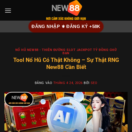
Bỏ
qua
nội
dung
ĐĂNG NHẬP ⚜️ ĐĂNG KÝ +58K
NỔ HŨ NEW88 - THIÊN ĐƯỜNG SLOT JACKPOT TỶ ĐỒNG CHỜ
BẠN
Tool Nổ Hũ Có Thật Không – Sự Thật RNG
New88 Cần Biết
ĐĂNG VÀO
THÁNG 4 24, 2026
BỞI
SEO