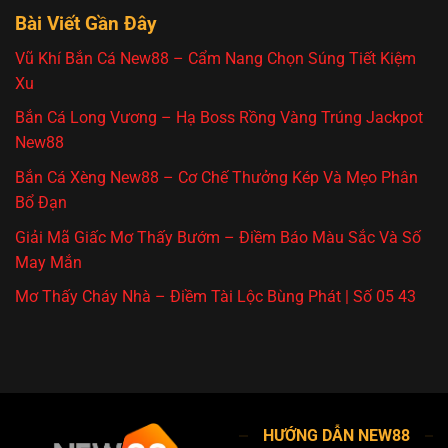
Bài Viết Gần Đây
Vũ Khí Bắn Cá New88 – Cẩm Nang Chọn Súng Tiết Kiệm
Xu
Bắn Cá Long Vương – Hạ Boss Rồng Vàng Trúng Jackpot
New88
Bắn Cá Xèng New88 – Cơ Chế Thưởng Kép Và Mẹo Phân
Bổ Đạn
Giải Mã Giấc Mơ Thấy Bướm – Điềm Báo Màu Sắc Và Số
May Mắn
Mơ Thấy Cháy Nhà – Điềm Tài Lộc Bùng Phát | Số 05 43
HƯỚNG DẪN NEW88