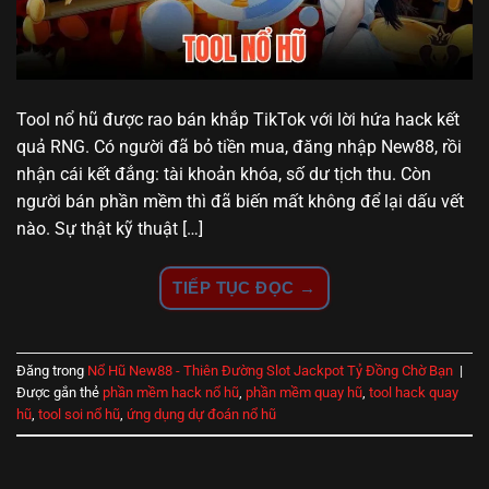
Tool nổ hũ được rao bán khắp TikTok với lời hứa hack kết
quả RNG. Có người đã bỏ tiền mua, đăng nhập New88, rồi
nhận cái kết đắng: tài khoản khóa, số dư tịch thu. Còn
người bán phần mềm thì đã biến mất không để lại dấu vết
nào. Sự thật kỹ thuật […]
TIẾP TỤC ĐỌC
→
Đăng trong
Nổ Hũ New88 - Thiên Đường Slot Jackpot Tỷ Đồng Chờ Bạn
|
Được gắn thẻ
phần mềm hack nổ hũ
,
phần mềm quay hũ
,
tool hack quay
hũ
,
tool soi nổ hũ
,
ứng dụng dự đoán nổ hũ