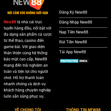
Đăng Ký New88
New88
là nhà cái trực
Đăng Nhập New88
tuyến hàng đầu, nổi bật với
Nạp Tiền New88
đa dạng sản phẩm cá cược
từ thể thao, casino đến
Rút Tiền New88
game bài. Với giao diện
Tải App New88
thân thiện cùng hệ thống
bảo mật cao cấp, New88
mang đến trải nghiệm an
toàn và tiện lợi cho người
chơi. Hỗ trợ thanh toán
nhanh chóng và dịch vụ
khách hàng chuyên nghiệp
luôn sẵn sàng phục vụ.
VỀ CHÚNG TÔI
THÔNG TIN NEW88