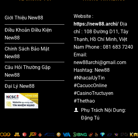
Website :
Giới Thiệu New88
https://new88.archi/
Địa
Điều Khoản Điều Kiện
chỉ : 108 Đường D11, Tây
New88
Thạnh, Hồ Chí Minh, Việt
Nam Phone : 081 683 7240
Chính Sách Bảo Mật
Email:
New88
new88archi@gmail.com
Câu Hỏi Thường Gặp
Hashtag: New88
New88
#NhacaiUyTin
#CacuocOnline
Đại Lý New88
#CasinoTructuyen
#Thethao
Phụ Trách Nội Dung:
Đặng Tú