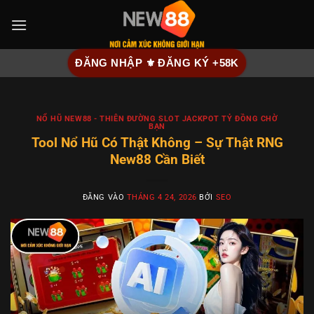
Bỏ
qua
nội
dung
ĐĂNG NHẬP ⚜️ ĐĂNG KÝ +58K
NỔ HŨ NEW88 - THIÊN ĐƯỜNG SLOT JACKPOT TỶ ĐỒNG CHỜ
BẠN
Tool Nổ Hũ Có Thật Không – Sự Thật RNG
New88 Cần Biết
ĐĂNG VÀO
THÁNG 4 24, 2026
BỞI
SEO