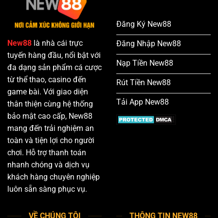
Đăng Ký New88
New88
là nhà cái trực
Đăng Nhập New88
tuyến hàng đầu, nổi bật với
Nạp Tiền New88
đa dạng sản phẩm cá cược
từ thể thao, casino đến
Rút Tiền New88
game bài. Với giao diện
Tải App New88
thân thiện cùng hệ thống
bảo mật cao cấp, New88
mang đến trải nghiệm an
toàn và tiện lợi cho người
chơi. Hỗ trợ thanh toán
nhanh chóng và dịch vụ
khách hàng chuyên nghiệp
luôn sẵn sàng phục vụ.
VỀ CHÚNG TÔI
THÔNG TIN NEW88