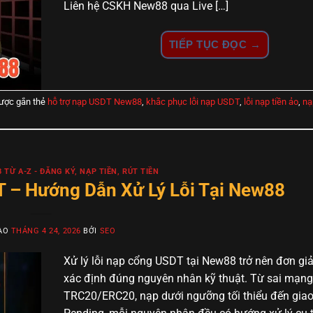
Liên hệ CSKH New88 qua Live […]
TIẾP TỤC ĐỌC
→
ược gắn thẻ
hỗ trợ nạp USDT New88
,
khắc phục lỗi nạp USDT
,
lỗi nạp tiền ảo
,
nạ
TỪ A-Z - ĐĂNG KÝ, NẠP TIỀN, RÚT TIỀN
T – Hướng Dẫn Xử Lý Lỗi Tại New88
VÀO
THÁNG 4 24, 2026
BỞI
SEO
Xử lý lỗi nạp cổng USDT tại New88 trở nên đơn gi
xác định đúng nguyên nhân kỹ thuật. Từ sai mạng
TRC20/ERC20, nạp dưới ngưỡng tối thiểu đến giao