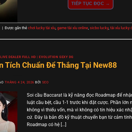
TIẾP TỤC ĐỌC
→
G
|
Được gắn thẻ
chơi lucky tài xỉu
,
game tài xỉu online
,
sicbo lucky
,
tài xỉu lucky
LIVE DEALER FULL HD | EVOLUTION SEXY DG
ân Tích Chuẩn Để Thắng Tại New88
VÀO
THÁNG 4 24, 2026
BỞI
SEO
Soi cầu Baccarat là kỹ năng đọc Roadmap để nhậ
luật cầu bệt, cầu 1-1 trước khi đặt cược. Phần lớn 
không vì thiếu vốn, mà vì không có tín hiệu xác n
cứ. Đây là bản đồ kỹ thuật chuyển bạn từ cảm tín
Roadmap có hệ […]