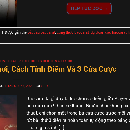
TIẾP TỤC ĐỌC
→
G
|
Được gắn thẻ
bắt cầu baccarat
,
công thức baccarat
,
dự đoán cầu baccarat
,
k
LIVE DEALER FULL HD | EVOLUTION SEXY DG
hơi, Cách Tính Điểm Và 3 Cửa Cược
VÀO
THÁNG 4 24, 2026
BỞI
SEO
Baccarat là gì đây là trò chơi so điểm giữa Player 
bên nào gần 9 hơn sẽ thắng. Người chơi không cầ
thuật, chỉ chọn một trong ba cửa cược trước mỗi v
rút bài thứ 3 diễn ra hoàn toàn tự động theo bảng 
Tham gia sảnh […]