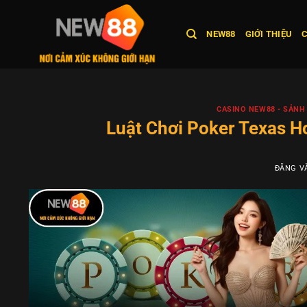
Bỏ
qua
NEW88
GIỚI THIỆU
nội
dung
CASINO NEW88 - SẢNH 
Luật Chơi Poker Texas H
ĐĂNG 