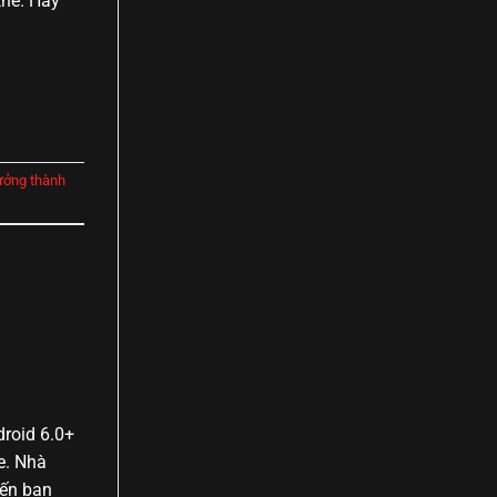
thể. Hãy
ưởng thành
droid 6.0+
e. Nhà
iến bạn