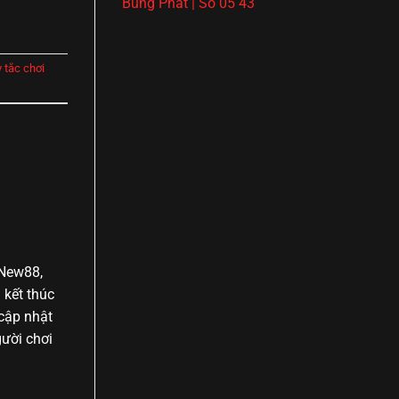
Bùng Phát | Số 05 43
 tắc chơi
 New88,
 kết thúc
 cập nhật
gười chơi