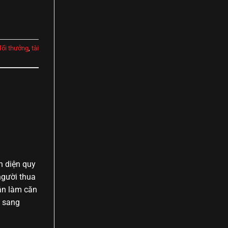
 đổi thưởng
,
tài
n diện quy
người thua
hận làm căn
h sang